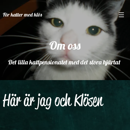
För katter med klös
Om oss
Det lilla kattpensionatet med det stora hjärtat
Här är jag och Klösen